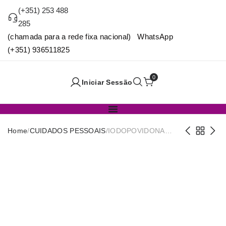
(+351) 253 488
285
(chamada para a rede fixa nacional) WhatsApp
(+351) 936511825
0
Iniciar Sessão
Home
/
CUIDADOS PESSOAIS
/
IODOPOVIDONA
DERMICA -10% -FR
125CC