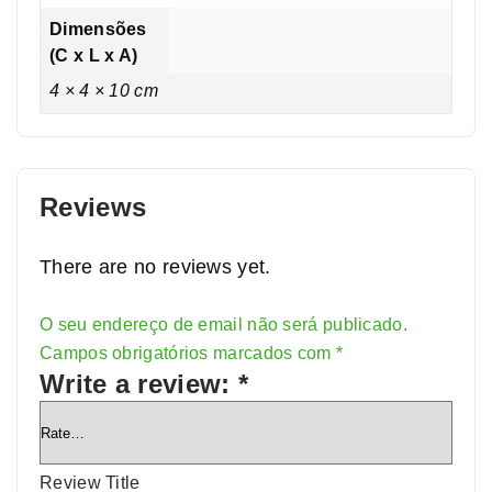
Dimensões
(C x L x A)
4 × 4 × 10 cm
Reviews
There are no reviews yet.
O seu endereço de email não será publicado.
Alternative:
Campos obrigatórios marcados com
*
Write a review:
*
Review Title