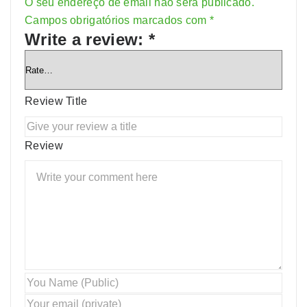
O seu endereço de email não será publicado.
Alternative:
Campos obrigatórios marcados com
*
Write a review:
*
Review Title
Review