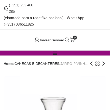
(+351) 253 488
285
(chamada para a rede fixa nacional) WhatsApp
(+351) 936511825
0
Iniciar Sessão
Home
/
CANECAS E DECANTERES
/
JARRO P/VINHO
MISURA 0,5L