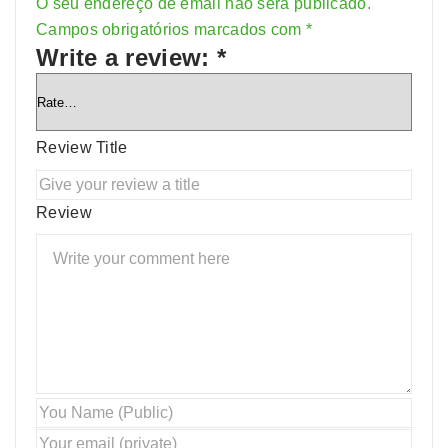
O seu endereço de email não será publicado.
Alternative:
Campos obrigatórios marcados com
*
Write a review:
*
Review Title
Review