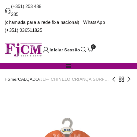
(+351) 253 488
285
(chamada para a rede fixa nacional) WhatsApp
(+351) 936511825
0
Iniciar Sessão
Home
/
CALÇADO
/
JLF- CHINELO CRIANÇA SURF
28X35