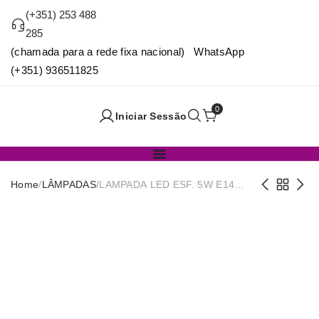
(+351) 253 488
285
(chamada para a rede fixa nacional) WhatsApp
(+351) 936511825
0
Iniciar Sessão
Home
/
LÂMPADAS
/
LAMPADA LED ESF. 5W E14
220º 470LM 65K C 450145A