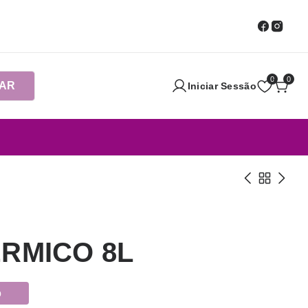
0
0
AR
Iniciar Sessão
ERMICO 8L
o