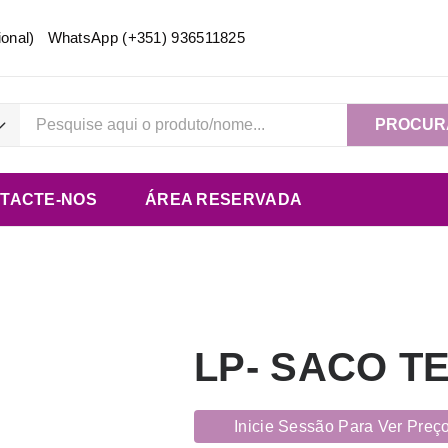
acional) WhatsApp
(+351) 936511825
PROCUR
TACTE-NOS
ÁREA RESERVADA
LP- SACO T
Inicie Sessão Para Ver Preç