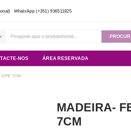
acional) WhatsApp
(+351) 936511825
PROCUR
TACTE-NOS
ÁREA RESERVADA
 S/PE 7CM
MADEIRA- F
7CM