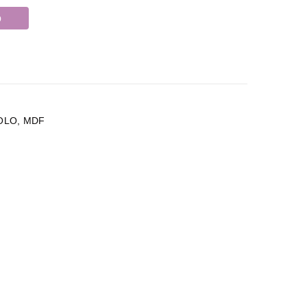
o
OLO
,
MDF