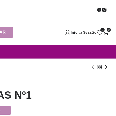
0
0
AR
Iniciar Sessão
S Nº1
o