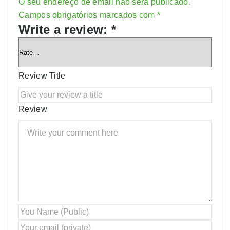
O seu endereço de email não será publicado.
Alternative:
Campos obrigatórios marcados com
*
Write a review:
*
Review Title
Review