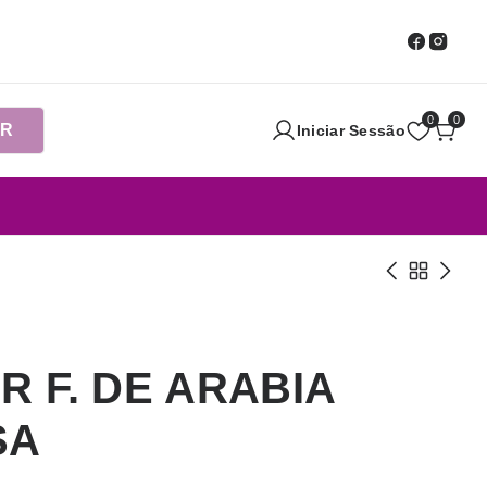
0
0
AR
Iniciar Sessão
R F. DE ARABIA
SA