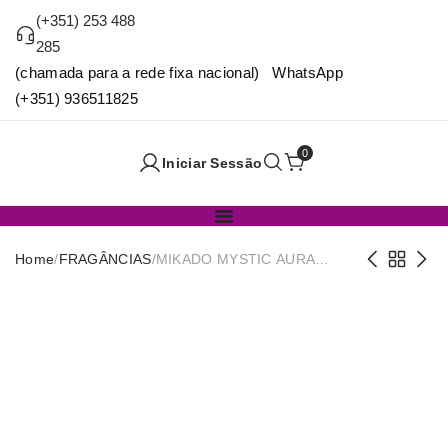
(+351) 253 488
285
(chamada para a rede fixa nacional) WhatsApp
(+351) 936511825
0
Iniciar Sessão
Home
/
FRAGÂNCIAS
/
MIKADO MYSTIC AURA
MOON 130ML LA CASA