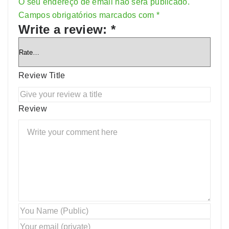
O seu endereço de email não será publicado.
Alternative:
Campos obrigatórios marcados com
*
Write a review:
*
Review Title
Review