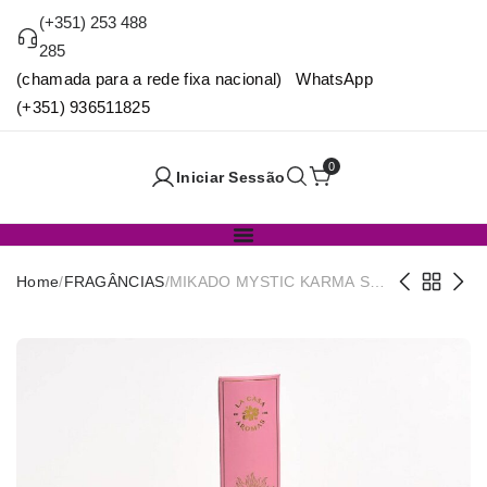
(+351) 253 488
285
(chamada para a rede fixa nacional) WhatsApp
(+351) 936511825
0
Iniciar Sessão
Home
/
FRAGÂNCIAS
/
MIKADO MYSTIC KARMA SUN
130ML LA CASA