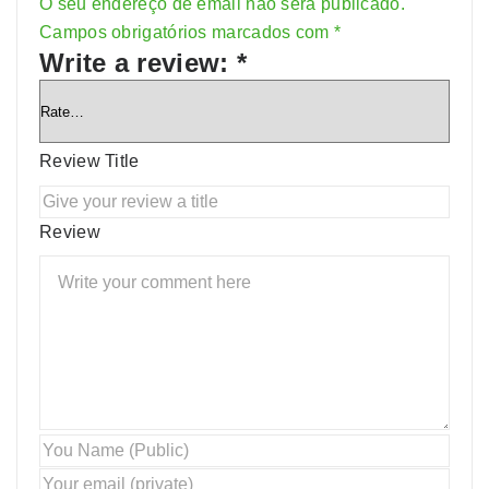
O seu endereço de email não será publicado.
Alternative:
Campos obrigatórios marcados com
*
Write a review:
*
Review Title
Review