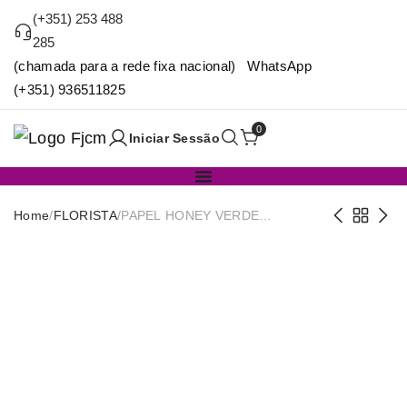
(+351) 253 488
285
(chamada para a rede fixa nacional) WhatsApp
(+351) 936511825
0
Iniciar Sessão
Home
/
FLORISTA
/
PAPEL HONEY VERDE
50CMX10Y LS-14653