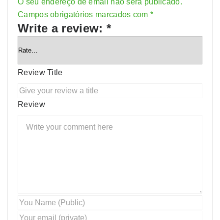
O seu endereço de email não será publicado.
Alternative:
Campos obrigatórios marcados com
*
Write a review:
*
Review Title
Review