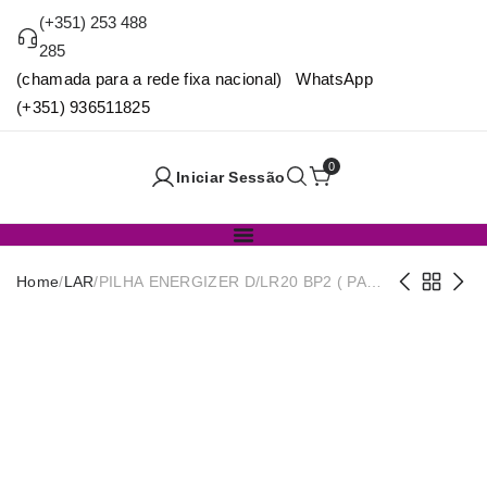
(+351) 253 488
285
(chamada para a rede fixa nacional) WhatsApp
(+351) 936511825
0
Iniciar Sessão
Home
/
LAR
/
PILHA ENERGIZER D/LR20 BP2 ( PACK
2) BR