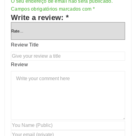
O seu endereço de email não será publicado.
Alternative:
Campos obrigatórios marcados com
*
Write a review:
*
Review Title
Review