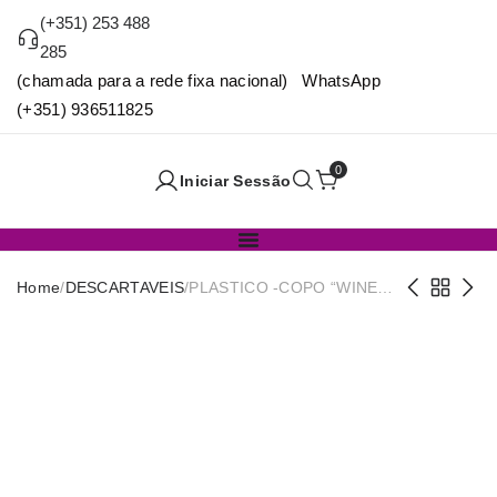
(+351) 253 488
285
(chamada para a rede fixa nacional) WhatsApp
(+351) 936511825
0
Iniciar Sessão
Home
/
DESCARTAVEIS
/
PLASTICO -COPO “WINE
BOSS” PS3 500ML
10X18CM