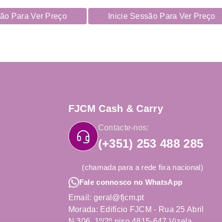
são Para Ver Preço
Inicie Sessão Para Ver Preço
FJCM Cash & Carry
Contacte-nos:
(+351) 253 488 285
(chamada para a rede fixa nacional)
Fale connosco no WhatsApp
Email: geral@fjcm.pt
Morada: Edifício FJCM - Rua 25 Abril
N.306, 1º/2º piso 4815-647 Vizela