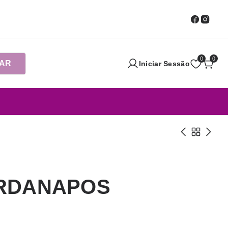
0
0
AR
Iniciar Sessão
RDANAPOS