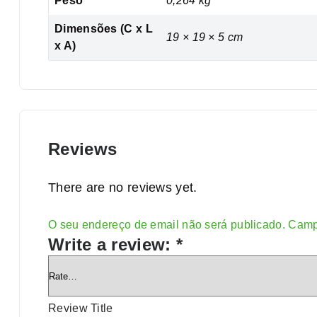
Peso
0,264 kg
Dimensões (C x L
19 × 19 × 5 cm
x A)
Reviews
There are no reviews yet.
O seu endereço de email não será publicado.
Camp
Alternative:
Write a review:
*
Review Title