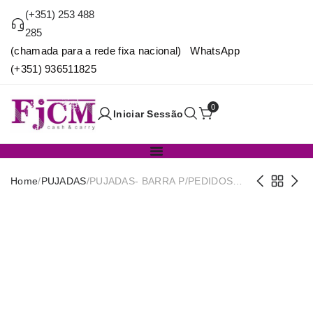
(+351) 253 488
285
(chamada para a rede fixa nacional) WhatsApp
(+351) 936511825
0
Iniciar Sessão
Home
/
PUJADAS
/
PUJADAS- BARRA P/PEDIDOS
45CM