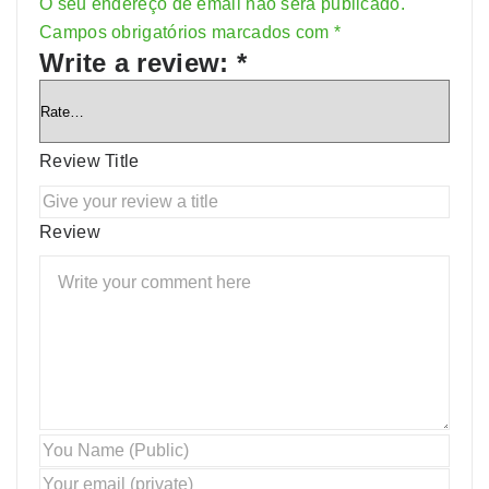
O seu endereço de email não será publicado.
Alternative:
Campos obrigatórios marcados com
*
Write a review:
*
Review Title
Review