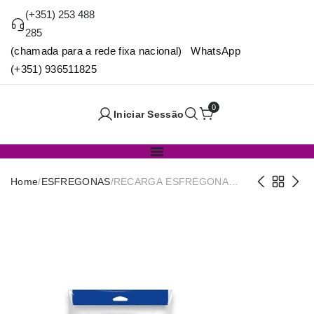
(+351) 253 488
285
(chamada para a rede fixa nacional) WhatsApp
(+351) 936511825
0
Iniciar Sessão
Home
/
ESFREGONAS
/
RECARGA ESFREGONA
TURBO VILEDA