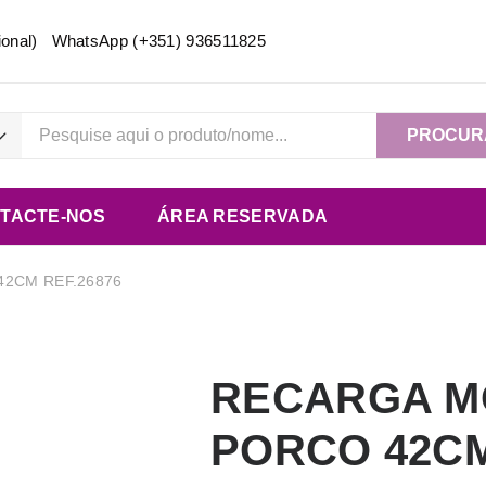
acional) WhatsApp
(+351) 936511825
PROCUR
TACTE-NOS
ÁREA RESERVADA
2CM REF.26876
RECARGA M
PORCO 42CM