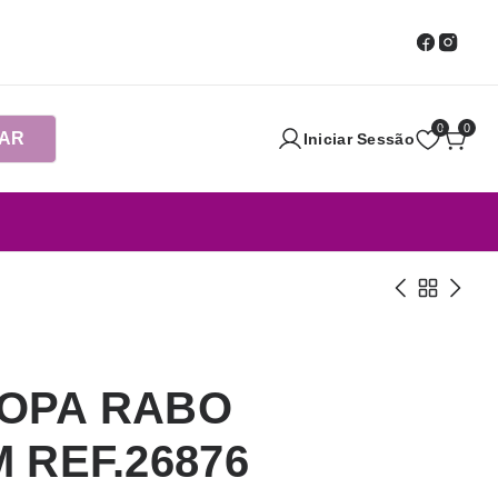
0
0
AR
Iniciar Sessão
OPA RABO
 REF.26876