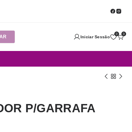
0
0
AR
Iniciar Sessão
DOR P/GARRAFA