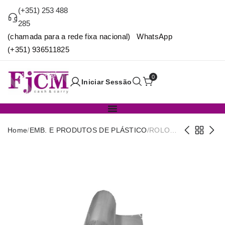
(+351) 253 488
285
(chamada para a rede fixa nacional) WhatsApp
(+351) 936511825
0
Iniciar Sessão
Home
/
EMB. E PRODUTOS DE PLÁSTICO
/
ROLO
BD
CRISTAL
35X50