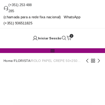
(+351) 253 488
285
(chamada para a rede fixa nacional) WhatsApp
(+351) 936511825
0
Iniciar Sessão
Home
/
FLORISTA
/
ROLO PAPEL CREPE 50×250
VERDE