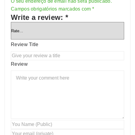
O seu endereço de email não será publicado.
Alternative:
Campos obrigatórios marcados com
*
Write a review:
*
Review Title
Review