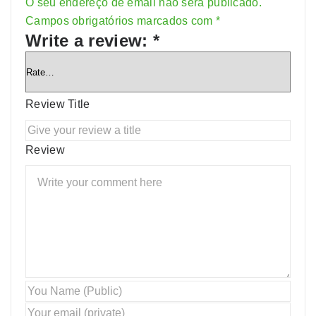
O seu endereço de email não será publicado.
Alternative:
Campos obrigatórios marcados com
*
Write a review:
*
Review Title
Review