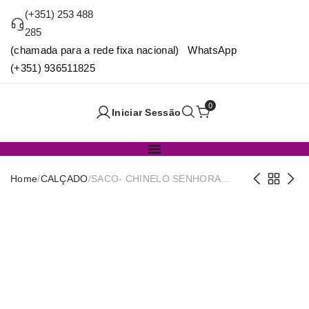
(+351) 253 488
285
(chamada para a rede fixa nacional) WhatsApp
(+351) 936511825
0
Iniciar Sessão
Home
/
CALÇADO
/
SACO- CHINELO SENHORA
REF.20 35X41