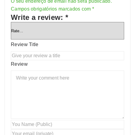
O seu endereço de email não será publicado.
Alternative:
Campos obrigatórios marcados com
*
Write a review:
*
Review Title
Review