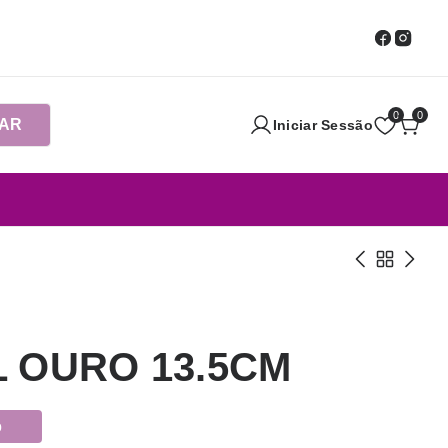
0
0
AR
Iniciar Sessão
 OURO 13.5CM
o