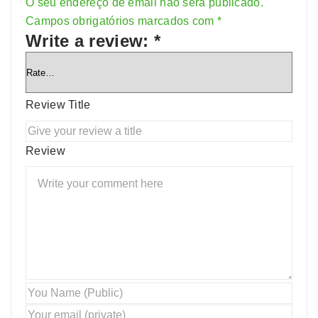
O seu endereço de email não será publicado.
Alternative:
Campos obrigatórios marcados com
*
Write a review:
*
Review Title
Review