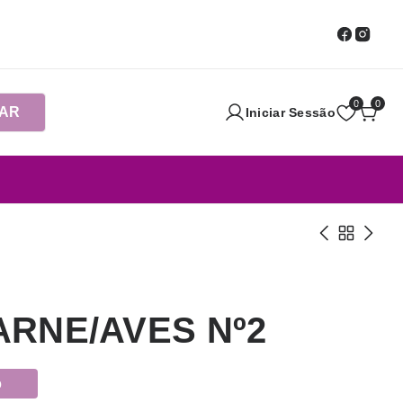
0
0
AR
Iniciar Sessão
RNE/AVES Nº2
o