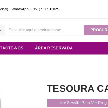
acional) WhatsApp
(+351) 936511825
PROCUR
TACTE-NOS
ÁREA RESERVADA
TESOURA CA
Inicie Sessão Para Ver Preç