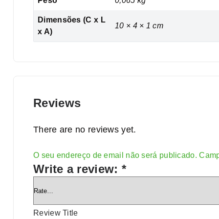
Peso
0,065 kg
Dimensões (C x L
10 × 4 × 1 cm
x A)
Reviews
There are no reviews yet.
O seu endereço de email não será publicado.
Camp
Alternative:
Write a review:
*
Review Title