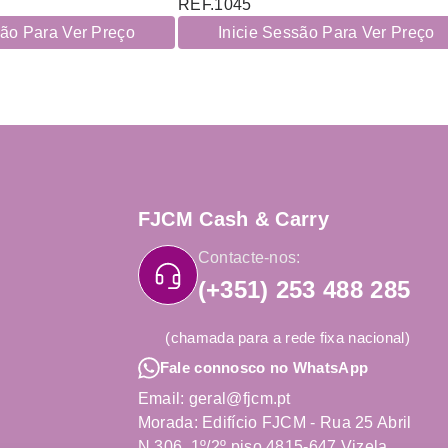
REF.1045
são Para Ver Preço
Inicie Sessão Para Ver Preço
FJCM Cash & Carry
Contacte-nos:
(+351) 253 488 285
(chamada para a rede fixa nacional)
Fale connosco no WhatsApp
Email: geral@fjcm.pt
Morada: Edifício FJCM - Rua 25 Abril
N.306, 1º/2º piso 4815-647 Vizela