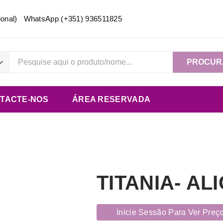
acional) WhatsApp
(+351) 936511825
PROCUR
TACTE-NOS
ÁREA RESERVADA
TITANIA- AL
Inicie Sessão Para Ver Preç