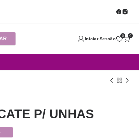
0
0
AR
Iniciar Sessão
ICATE P/ UNHAS
o