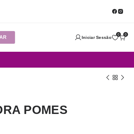
0
0
AR
Iniciar Sessão
EDRA POMES