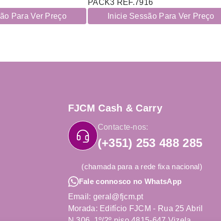
PACK3 REF.7916
são Para Ver Preço
Inicie Sessão Para Ver Preço
FJCM Cash & Carry
Contacte-nos:
(+351) 253 488 285
(chamada para a rede fixa nacional)
Fale connosco no WhatsApp
Email: geral@fjcm.pt
Morada: Edifício FJCM - Rua 25 Abril
N.306, 1º/2º piso 4815-647 Vizela