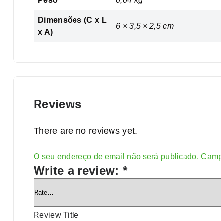
Peso
0,04 kg
Dimensões (C x L
6 × 3,5 × 2,5 cm
x A)
Reviews
There are no reviews yet.
O seu endereço de email não será publicado.
Camp
Alternative:
Write a review:
*
Review Title