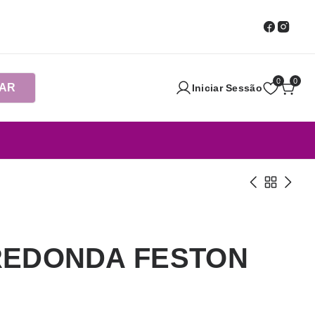
0
0
AR
Iniciar Sessão
REDONDA FESTON