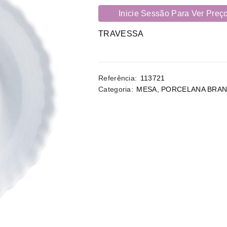
Inicie Sessão Para Ver Preç
TRAVESSA
Referência:
113721
Categoria:
MESA
,
PORCELANA BRA