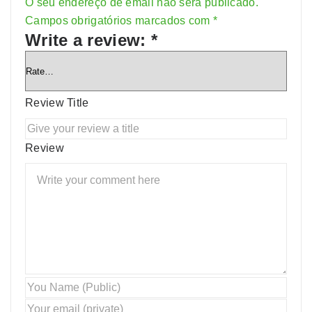
O seu endereço de email não será publicado.
Alternative:
Campos obrigatórios marcados com
*
Write a review:
*
Review Title
Review