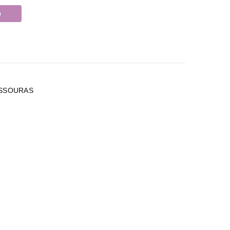
o
L
SSOURAS