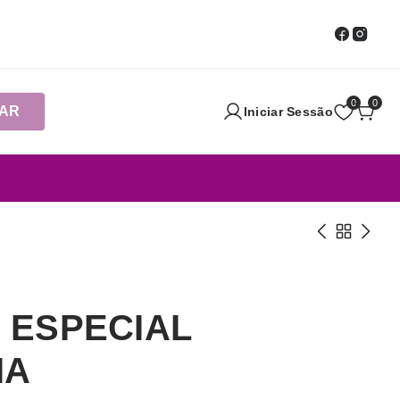
0
0
AR
Iniciar Sessão
 ESPECIAL
IA