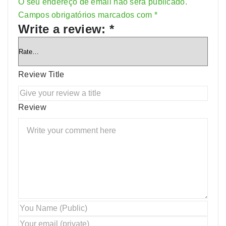
O seu endereço de email não será publicado.
Alternative:
Campos obrigatórios marcados com
*
Write a review:
*
Review Title
Review