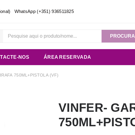
acional) WhatsApp
(+351) 936511825
PROCUR
TACTE-NOS
ÁREA RESERVADA
RRAFA 750ML+PISTOLA (VF)
VINFER- GA
750ML+PISTO