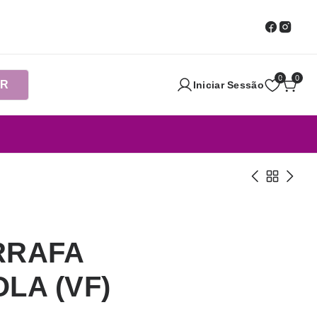
0
0
AR
Iniciar Sessão
RRAFA
LA (VF)