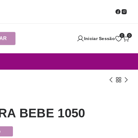
0
0
AR
Iniciar Sessão
RA BEBE 1050
o