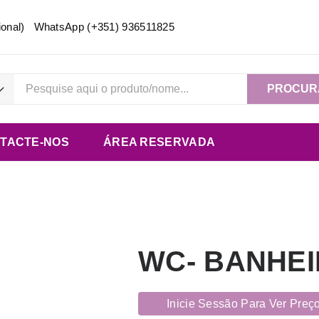
acional) WhatsApp
(+351) 936511825
PROCUR
TACTE-NOS
ÁREA RESERVADA
WC- BANHEI
Inicie Sessão Para Ver Preç