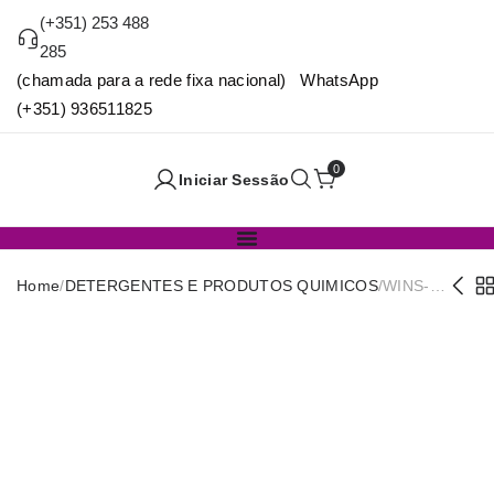
(+351) 253 488
285
(chamada para a rede fixa nacional) WhatsApp
(+351) 936511825
0
Iniciar Sessão
Home
/
DETERGENTES E PRODUTOS QUIMICOS
/
WINS-
LAVA
CHAO
FLORAL
5L (007)
(VF)