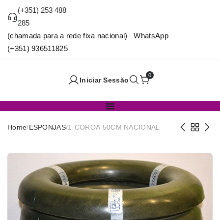
(+351) 253 488
285
(chamada para a rede fixa nacional) WhatsApp
(+351) 936511825
0
Iniciar Sessão
Home
/
ESPONJAS
/
1-COROA 50CM NACIONAL