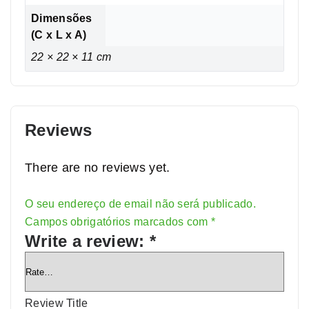
Dimensões
(C x L x A)
22 × 22 × 11 cm
Reviews
There are no reviews yet.
O seu endereço de email não será publicado.
Alternative:
Campos obrigatórios marcados com
*
Write a review:
*
Review Title