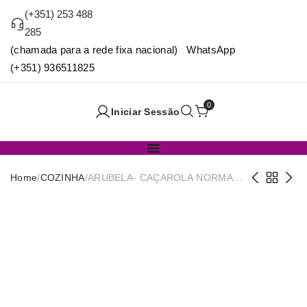
(+351) 253 488
285
(chamada para a rede fixa nacional) WhatsApp
(+351) 936511825
0
Iniciar Sessão
Home
/
COZINHA
/
ARUBELA- CAÇAROLA NORMAL
Nº22