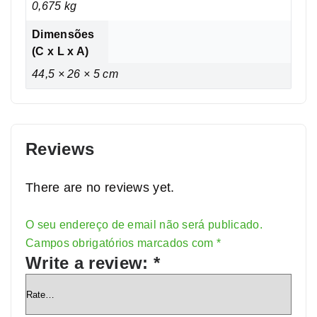
0,675 kg
Dimensões
(C x L x A)
44,5 × 26 × 5 cm
Reviews
There are no reviews yet.
O seu endereço de email não será publicado.
Alternative:
Campos obrigatórios marcados com
*
Write a review:
*