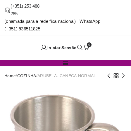
(+351) 253 488
285
(chamada para a rede fixa nacional) WhatsApp
(+351) 936511825
0
Iniciar Sessão
Home
/
COZINHA
/
ARUBELA- CANECA NORMAL
Nº10