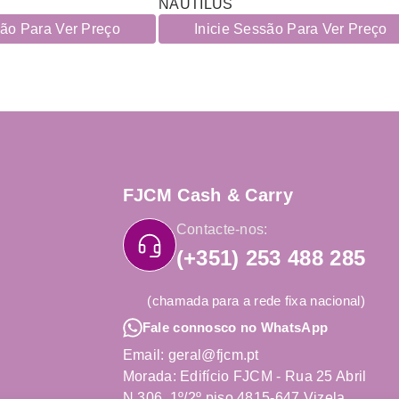
NAUTILUS
são Para Ver Preço
Inicie Sessão Para Ver Preço
FJCM Cash & Carry
Contacte-nos:
(+351) 253 488 285
(chamada para a rede fixa nacional)
Fale connosco no WhatsApp
Email: geral@fjcm.pt
Morada: Edifício FJCM - Rua 25 Abril
N.306, 1º/2º piso 4815-647 Vizela