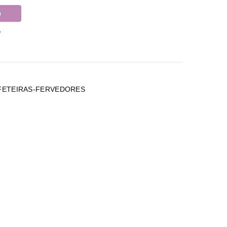
o
º
FETEIRAS-FERVEDORES