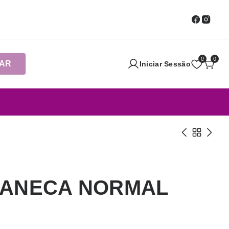
0
0
AR
Iniciar Sessão
CANECA NORMAL