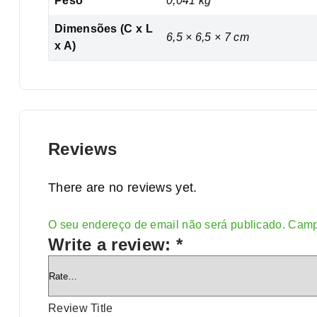
Peso
0,041 kg
Dimensões (C x L
6,5 × 6,5 × 7 cm
x A)
Reviews
There are no reviews yet.
O seu endereço de email não será publicado.
Camp
Alternative:
Write a review:
*
Review Title