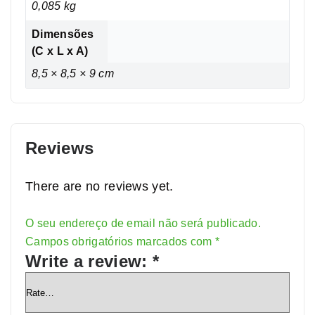
0,085 kg
Dimensões
(C x L x A)
8,5 × 8,5 × 9 cm
Reviews
There are no reviews yet.
O seu endereço de email não será publicado.
Alternative:
Campos obrigatórios marcados com
*
Write a review:
*