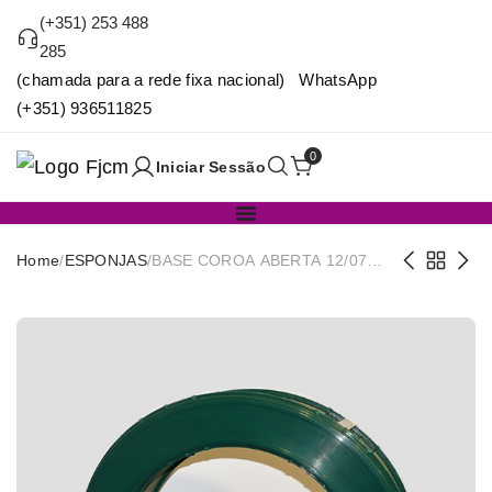
(+351) 253 488
285
(chamada para a rede fixa nacional) WhatsApp
(+351) 936511825
0
Iniciar Sessão
Home
/
ESPONJAS
/
BASE COROA ABERTA 12/07
50CM