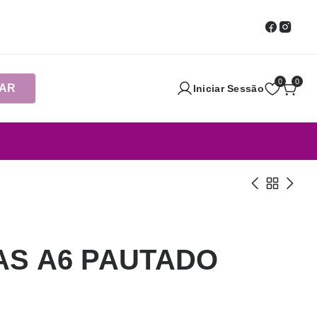
0
0
AR
Iniciar Sessão
AS A6 PAUTADO